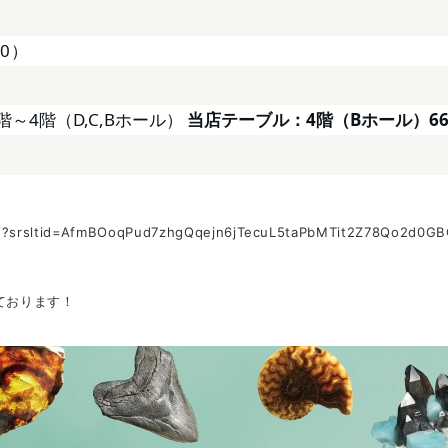
00）
～4階（D,C,Bホール）
当店テーブル：4階（Bホール）663
shop/?srsltid=AfmBOoqPud7zhgQqejn6jTecuL5taPbMTit2Z
ております！