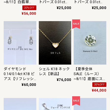
~8/11】白翡翠
トパーズ 0.01ct
トパーズ 0.01ct
5.69ct ルース
K10WG ネックレス
K10 ネックレス【3
¥25,000
¥25,000
20%OFF
【3日以内返品可
日以内返品可（※
¥56,000
（※カード/キャリ
カード/キャリア決
ア決済の場合）】
済の場合）】
ダイヤモンド
シェル K18 ネック
【夏季全体
0.14/0.14ct K18 ピ
レス【新品】
SALE（ルース）
アス【リフレッシ
~8/11】底面にス
¥76,000
ュメント(新品仕上
ターが浮かぶ★ 特
¥60,000
20%OFF
げ・補修・洗浄等
殊カットダイヤモ
¥44,000
済)】
ンド 0.154ct ルー
ス【中央宝石研究
所ソーティング
付】