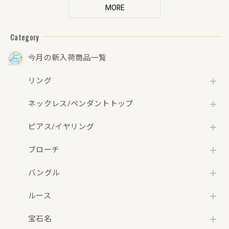
済)】【3日以内返
等済)】【3日以内
ュメント(新品仕上
MORE
品可（※カード/キ
返品可（※カード/
げ・補修・洗浄等
ャリア決済の場
キャリア決済の場
済)】【3日以内返
Category
合）】
合）】
品可（※カード/キ
ャリア決済の場
今月の新入荷商品一覧
合）】
リング
ネックレス/ペンダントトップ
ピアス/イヤリング
ブローチ
バングル
ルース
宝石名