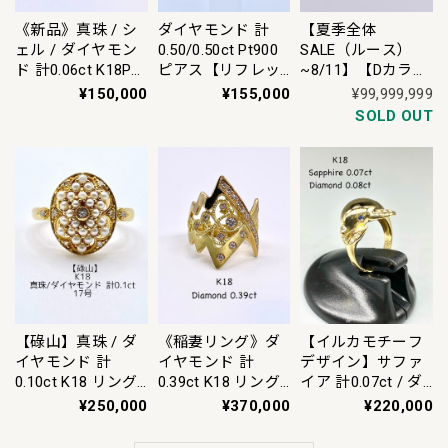
《新品》真珠 / シ
ダイヤモンド 計
【夏季全体
ェル / ダイヤモン
0.50/0.50ct Pt900
SALE（ルース）
ド 計0.06ct K18PG
ピアス【リフレッ
~8/11】【Dカラー
リング 11号【3日
シュメント(新品仕
VVS-1 VERY GOOD
¥150,000
¥155,000
¥99,999,999
以内返品可（※カ
上げ・補修・洗浄
】ダイヤモンド
SOLD OUT
ード/キャリア決済
等済)】
0.589ct ルース 蛍
の場合）】
光なし【CGL：中
央宝石研究所ソー
ティング付】
【碌山】真珠 / ダ
《稲妻リング》ダ
【イルカモチーフ
イヤモンド 計
イヤモンド 計
デザイン】サファ
0.10ct K18 リング
0.39ct K18 リング
イア 計0.07ct / ダ
17号【リフレッシ
12.5号【リフレッ
イヤモンド 計
¥250,000
¥370,000
¥220,000
ュメント(新品仕上
シュメント(新品仕
0.08ct K18 リング
げ・補修・洗浄等
上げ・補修・洗浄
12号【リフレッシ