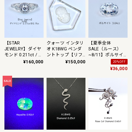
【STAR
クォーツ インタリ
【夏季全体
JEWELRY】ダイヤ
オ K18WG ペンダ
SALE（ルース）
モンド 0.211ct / ダ
ントトップ【リフ
~8/11】ポルサイ
イヤモンド 計
レッシュメント(新
ト 3.04ct ルース
¥160,000
¥150,000
20%OFF
0.19ct Pt950リング
品仕上げ・補修・
¥36,000
9.5号【リフレッシ
洗浄等済)】【3日
ュメント(新品仕上
以内返品可（※カ
げ・補修・洗浄等
ード/キャリア決済
済)】【3日以内返
の場合）】
品可（※カード/キ
ャリア決済の場
合）】