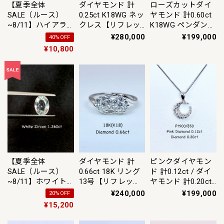
【夏季全体
ダイヤモンド 計
ローズカットダイ
SALE（ルース）
0.25ct K18WG ネッ
ヤモンド 計0.60ct
~8/11】ハイアラ
クレス【リフレッ
K18WG ペンダント
イト 0.92ct ルース
シュメント(新品仕
トップ【リフレッ
¥280,000
¥199,000
40%OFF
上げ・補修・洗浄
シュメント(新品仕
¥10,800
等済)】【3日以内
上げ・補修・洗浄
返品可（※カード/
等済)】【3日以内
キャリア決済の場
返品可（※カード/
合）】【動画リン
キャリア決済の場
ク Twitter/X】あ
合）】
り
【夏季全体
ダイヤモンド 計
ピンクダイヤモン
SALE（ルース）
0.66ct 18K リング
ド 計0.12ct / ダイ
~8/11】ホワイト
13号【リフレッシ
ヤモンド 計0.20ct
ジルコン 1.260ct
ュメント(新品仕上
Pt900/850 ネック
¥240,000
¥199,000
20%OFF
ルース
げ・補修・洗浄等
レス【3日以内返品
¥15,200
済)】【3日以内返
可（※カード/キャ
品可（※カード/キ
リア決済の場