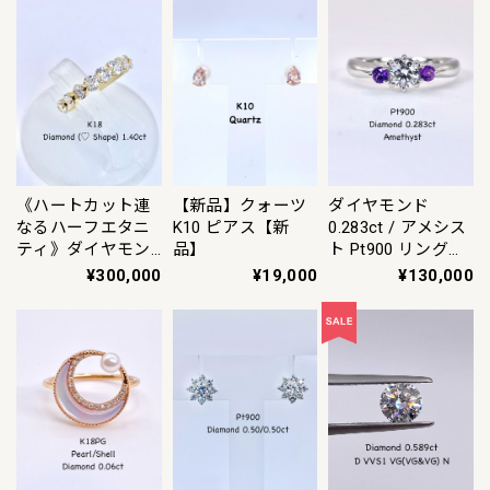
ャリア決済の場
合）】
合）】
《ハートカット連
【新品】クォーツ
ダイヤモンド
なるハーフエタニ
K10 ピアス【新
0.283ct / アメシス
ティ》ダイヤモン
品】
ト Pt900 リング
ド 計1.40ct K18 リ
10.5号【リフレッ
¥300,000
¥19,000
¥130,000
ング 12号【リフレ
シュメント(新品仕
ッシュメント(新品
上げ・補修・洗浄
仕上げ・補修・洗
等済)】【3日以内
浄等済)】【3日以
返品可（※カード/
内返品可（※カー
キャリア決済の場
ド/キャリア決済の
合）】
場合）】