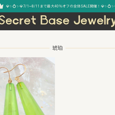
💎✨💍✨💎7/1~8/11まで最大40％オフの全体SALE開催！💎✨💍✨
琥珀