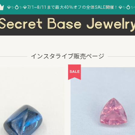
💎✨💍✨💎7/1~8/11まで最大40％オフの全体SALE開催！💎✨💍✨
インスタライブ販売ページ