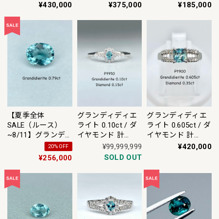
0.50ct Pt900/850
0.20ct 750 リング
0.10ct Pt900 リン
¥430,000
¥375,000
¥185,000
ネックレス【リフ
13号【リフレッシ
グ 15号【リフレッ
レッシュメント(新
ュメント(新品仕上
シュメント(新品仕
品仕上げ・補修・
げ・補修・洗浄等
上げ・補修・洗浄
洗浄等済)】【3日
済)】【3日以内返
等済)】【3日以内
以内返品可（※カ
品可（※カード/キ
返品可（※カード/
ード/キャリア決済
ャリア決済の場
キャリア決済の場
の場合）】
合）】
合）】
【夏季全体
グランディディエ
グランディディエ
SALE（ルース）
ライト 0.10ct / ダ
ライト 0.605ct / ダ
~8/11】グランデ
イヤモンド 計
イヤモンド 計
ィディエライト
0.15ct Pt900 リン
0.35ct Pt900 リン
¥99,999,999
¥420,000
20%OFF
0.79ct ルース
グ【リフレッシュ
グ【リフレッシュ
SOLD OUT
¥256,000
メント(新品仕上
メント(新品仕上
げ・補修・洗浄等
げ・補修・洗浄等
済)】【3日以内返
済)】【3日以内返
品可（※カード/キ
品可（※カード/キ
ャリア決済の場
ャリア決済の場
合）】【動画リン
合）】