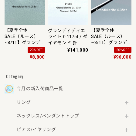
ク Twitter/Xあ
り】
【夏季全体
【夏季全体
グランディディエ
SALE（ルース）
SALE（ルース）
ライト 0.117ct / ダ
~8/11】グランデ
~8/11】グランデ
イヤモンド 計
ィディエライト
ィディエライト
0.22ct Pt900 リン
¥141,000
20%OFF
20%OFF
0.085ct ルース
0.38ct ルース
グ【リフレッシュ
¥8,800
¥96,000
メント(新品仕上
げ・補修・洗浄等
済)】【3日以内返
Category
品可（※カード/キ
ャリア決済の場
今月の新入荷商品一覧
合）】【動画リン
ク Twitter/X】あ
リング
り
ネックレス/ペンダントトップ
ピアス/イヤリング