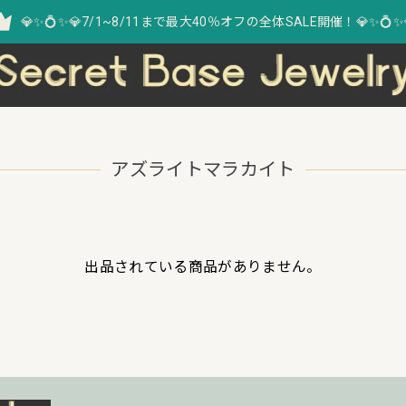
💎✨💍✨💎7/1~8/11まで最大40％オフの全体SALE開催！💎✨💍✨
アズライトマラカイト
出品されている商品がありません。