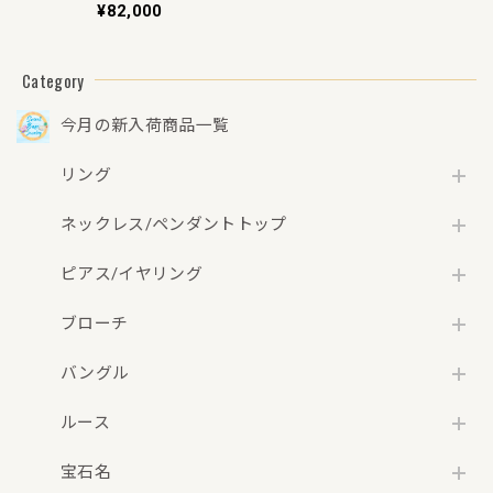
K18WG ピアス【リ
¥82,000
フレッシュメント
(新品仕上げ・補
修・洗浄等済)】
Category
今月の新入荷商品一覧
リング
ネックレス/ペンダントトップ
ピアス/イヤリング
ブローチ
バングル
ルース
宝石名