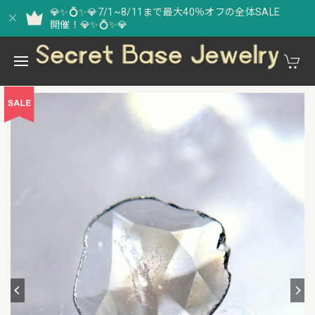
💎✨💍✨💎7/1~8/11まで最大40％オフの全体SALE
開催！💎✨💍✨💎