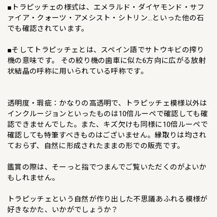
■トラピッチェの様式は、エメラルド・ダイヤモンド・サフ
ァイア・クォーツ・アメシスト・シトリン…といった他の石
でも確認されています。
■そしてトラピッチェとは、スペイン語でサトウキビの搾り
機の意味です。 その絞り機の歯車に似た6方向に広がる放射
状結晶の呼称に用いられている呼称です。
透明度・瑕疵：かなりの高透明で、トラピッチェ模様以外は
インクルージョンといったものは10倍ルーペで確認しても確
認できませんでした。また、キズ欠けも同様に10倍ルーペで
確認しても特筆すべきものはございません。縁取りは均され
ておらず、自然に形成されたままの形での販売です。
鑑賞の際は、そーっと指でつまんでご覧いただくのがよいか
もしれません。
トラピッチェという自然が作り出した不思議あふれる模様が
好きなかた、いかがでしょうか？