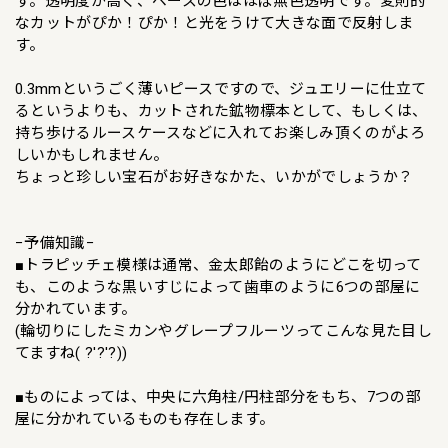
す。透明度が高く、ベースの色はほぼ無色透明です。変則的
なカットがぴか！ぴか！と光をうけて大きな面で反射しま
す。
0.3mmというごく薄いピースですので、ジュエリーに仕立て
るというよりも、カットされた鉱物標本として、もしくは、
持ち歩けるルースケースなどに入れてお楽しみ頂くのがよろ
しいかもしれません。
ちょっと珍しい宝石がお好きなかた、いかがでしょうか？
−予備知識−
■トラピッチェ模様は通常、金太郎飴のようにどこを切って
も、このような黒いすじによって歯車のように6つの部屋に
分かれています。
(輪切りにしたミカンやグレープフルーツってこんな見た目し
てますね( ?'?'?))
■ものによっては、中央に六角柱/円柱部分をもち、7つの部
屋に分かれているものも存在します。