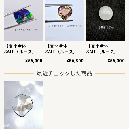
【夏季全体
【夏季全体
【夏季全体
SALE（ルース）
SALE（ルース）
SALE（ルース）
~8/11】《夜明け
~8/11】白翡翠
~8/11】バイカラ
¥56,000
¥56,000
¥56,800
前の水平線》ボル
5.69ct ルース
ートルマリン
ダーオパール
4.113ct ルース
最近チェックした商品
13.18ct ルース