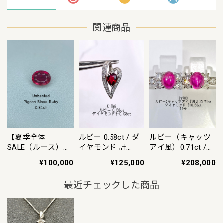
関連商品
【夏季全体
ルビー 0.58ct / ダ
ルビー（キャッツ
SALE（ルース）
イヤモンド 計
アイ風）0.71ct /
~8/11】非加熱ピ
0.08ct K18WG ペン
ダイヤモンド 計
¥100,000
¥125,000
¥208,000
ジョンブラッドル
ダントトップ【リ
0.50ct Pt900 リン
ビー 0.31ct ルース
フレッシュメント
グ 11号【リフレッ
最近チェックした商品
【AIGS鑑別付】
(新品仕上げ・補
シュメント(新品仕
修・洗浄等済)】
上げ・補修・洗浄
【3日以内返品可
等済)】【3日以内
（※カード/キャリ
返品可（※カード/