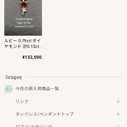
ア決済の場合）】
キャリア決済の場
合）】
ルビー 0.79ct/ダイ
ヤモンド 計0.13ct
Pt900/K18WG ネッ
¥152,000
クレス【リフレッ
シュメント(新品仕
上げ・補修・洗浄
等済)】【3日以内
Category
返品可（※カード/
キャリア決済の場
今月の新入荷商品一覧
合）】
リング
ネックレス/ペンダントトップ
ピアス/イヤリング