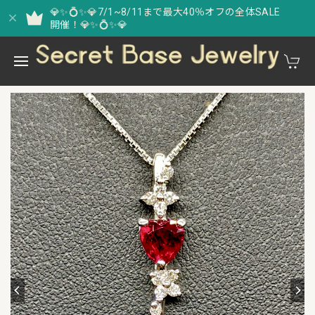
💎✨💍✨💎7/1~8/11まで最大40％オフの全体SALE
開催！💎✨💍✨💎