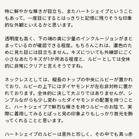
特に鮮やかな輝きが目立ち、またハートシェイプということ
もあって、一度目にするとはっきりと記憶に残りそうな印象
的な外観といえるかと思います。
透明度も高く、下の端の奥に少量のインクルージョンがまと
まっているのが確認できる程度。もちろんこれは、濃色のた
めに見た目には目立ちません。キズについても外縁部にごく
小さなあたりキズが1か所ある程度と、ルビーとしては全体
的に非常にクリアと言えそうですね。
ネックレスとしては、縦長のトップの中央にルビーが置かれ
ており、ルビーの上下にはダイヤモンドが左右非対称に置か
れております。全体的に決して大ぶりではありませんが、シ
ンプルながらも少し変わったダイヤモンドの配置を持つこと
と、ハートシェイプで鮮烈な輝きを持つルビーのお陰で、実
際に着用してみるとぱっと見の印象よりもしっかり首元を飾
ってくれることと思います。
ハートシェイプのルビーは意外と珍しく、その中でも真っ赤