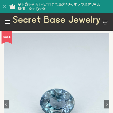
💎✨💍✨💎7/1~8/11まで最大40％オフの全体SALE
開催！💎✨💍✨💎