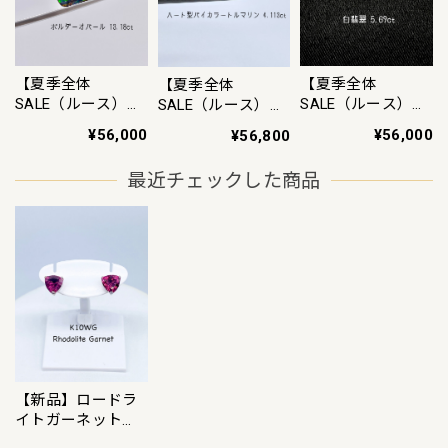
【夏季全体
【夏季全体
【夏季全体
SALE（ルース）
SALE（ルース）
SALE（ルース）
~8/11】《夜明け
~8/11】白翡翠
~8/11】バイカラ
¥56,000
¥56,000
¥56,800
前の水平線》ボル
5.69ct ルース
ートルマリン
ダーオパール
4.113ct ルース
最近チェックした商品
13.18ct ルース
【新品】ロードラ
イトガーネット
K10WG ピアス