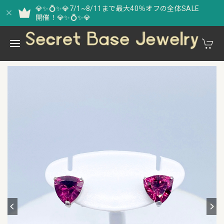
💎✨💍✨💎7/1~8/11まで最大40％オフの全体SALE
開催！💎✨💍✨💎