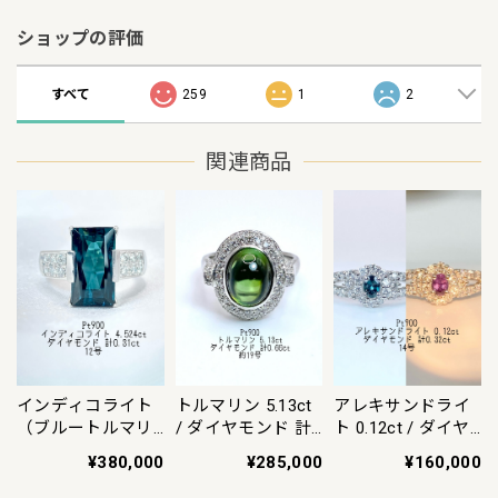
ショップの評価
すべて
259
1
2
関連商品
インディコライト
トルマリン 5.13ct
アレキサンドライ
（ブルートルマリ
/ ダイヤモンド 計
ト 0.12ct / ダイヤ
ン）4.524ct / ダイ
0.66ct Pt900 リン
モンド 計0.32ct
¥380,000
¥285,000
¥160,000
ヤモンド 計0.31ct
グ 約19号【リフレ
Pt900 リング 14号
Pt900 リング【リ
ッシュメント(新品
【リフレッシュメ