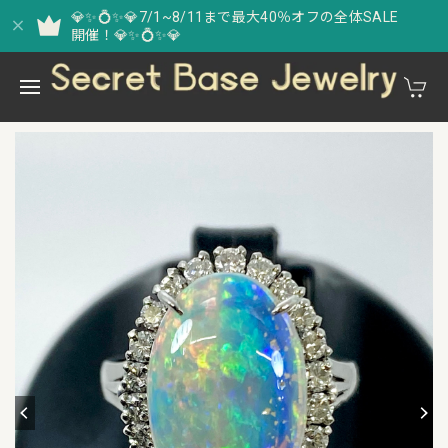
💎✨💍✨💎7/1~8/11まで最大40％オフの全体SALE
開催！💎✨💍✨💎