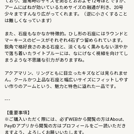
ており、通常時のサイズを測るとおおよそ12号ほどですが、
アームにばねが効いているためサイズの融通が利き、20号
少々まですんなり広がってくれます。（逆に小さくすること
は難しくなっています）
また、石座もなかなか特徴的。ひし形の石座にはラウンドと
マーキースのピースがそれぞれ4石ずつ留められています。
鋭角で格好良さのある石座と、淡くもなく黒みもない涼やか
で落ち着いたライトブルーには、なにげなく視線を向けてし
まうような不思議な引力がありますね。
アクアマリン、リングともに目立ったキズなどは見られませ
ん。クールかつ上品な石座と幅広いサイズにフィットしやす
い作りのアームという、魅力と特色に溢れた一品です。
---
【重要事項】
※ご購入いただく際には、必ずWEBから閲覧の方はAbout、
PayIDアプリから閲覧の方はプロフィールをご一読いただき
ますよう、よろしくお願いいたします。