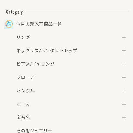
(新品仕上げ・補
修・洗浄等済)】
Category
【3日以内返品可
（※カード/キャリ
今月の新入荷商品一覧
ア決済の場合）】
リング
ネックレス/ペンダントトップ
ピアス/イヤリング
ブローチ
バングル
ルース
宝石名
その他ジュエリー