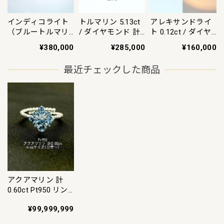
インディコライト
トルマリン 5.13ct
アレキサンドライ
（ブルートルマリ
/ ダイヤモンド 計
ト 0.12ct / ダイヤ
ン）4.524ct / ダイ
0.66ct Pt900 リン
モンド 計0.32ct
¥380,000
¥285,000
¥160,000
ヤモンド 計0.31ct
グ 約19号【リフレ
Pt900 リング 14号
Pt900 リング【リ
ッシュメント(新品
【リフレッシュメ
最近チェックした商品
フレッシュメント
仕上げ・補修・洗
ント(新品仕上げ・
(新品仕上げ・補
浄等済)】【3日以
補修・洗浄等済)】
修・洗浄等済)】
内返品可（※カー
【3日以内返品可
【3日以内返品可
ド/キャリア決済の
（※カード/キャリ
（※カード/キャリ
場合）】
ア決済の場合）】
ア決済の場合）】
アクアマリン 計
0.60ct Pt950 リン
グ フリーサイズ
¥99,999,999
（約12号～）【リ
フレッシュメント