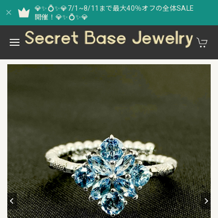
💎✨💍✨💎7/1~8/11まで最大40％オフの全体SALE
開催！💎✨💍✨💎