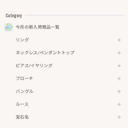
【リフレッシュメ
ント(新品仕上げ・
補修・洗浄等済)】
Category
【3日以内返品可
（※カード/キャリ
今月の新入荷商品一覧
ア決済の場合）】
リング
ネックレス/ペンダントトップ
ピアス/イヤリング
ブローチ
バングル
ルース
宝石名