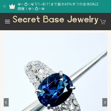
💎✨💍✨💎7/1~8/11まで最大40％オフの全体SALE
開催！💎✨💍✨💎