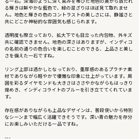
る一石。深海のように深く黒みを帯びた地色の奥から放たれ
る輝きは鮮やかな藍色で、緑の混ざりはほぼ見て取れませ
ん。地色と輝きの色のコントラストの美しさには、静謐さと
共にどこか神秘的な雰囲気も感じられます。
透明度も際立っており、拡大下でも目立った内包物、外キズ
共に確認できません。地色の深さはありますが、インディコ
の名前の通りの色合いを楽しむことのできる、上品さと美し
さを備えた一石ですね。
リング上部は透かしとなっており、重厚感のあるプラチナ素
材でありながら軽やかで優雅な印象に仕上がっています。周
囲を彩るダイヤモンドも大きさはささやかながらもはっきり
煌めき、インディコライトのブルーを引き立ててくれていま
す。
存在感がありながらも上品なデザインは、普段使いから特別
なシーンまで幅広く活躍できそうです。深い青の魅力を存分
にお楽しみいただける一品ですね。
---