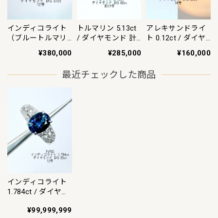
インディコライト
トルマリン 5.13ct
アレキサンドライ
（ブルートルマリ
/ ダイヤモンド 計
ト 0.12ct / ダイヤ
ン）4.524ct / ダイ
0.66ct Pt900 リン
モンド 計0.32ct
¥380,000
¥285,000
¥160,000
ヤモンド 計0.31ct
グ 約19号【リフレ
Pt900 リング 14号
Pt900 リング【リ
ッシュメント(新品
【リフレッシュメ
最近チェックした商品
フレッシュメント
仕上げ・補修・洗
ント(新品仕上げ・
(新品仕上げ・補
浄等済)】【3日以
補修・洗浄等済)】
修・洗浄等済)】
内返品可（※カー
【3日以内返品可
【3日以内返品可
ド/キャリア決済の
（※カード/キャリ
（※カード/キャリ
場合）】
ア決済の場合）】
ア決済の場合）】
インディコライト
1.784ct / ダイヤモ
ンド 計0.25ct
¥99,999,999
Pt900 リング 12号