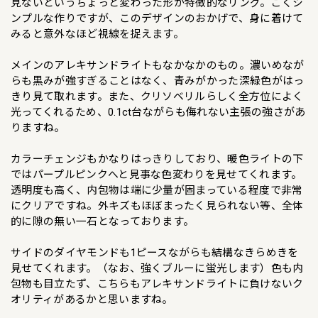
見ないというちょっと変わった形が特徴的なリング。ごくシ
ンプルな作りですが、このデザインのおかげで、身に着けて
みると意外なほど視線を捉えます。
メインのアレキサンドライトもなかなかのもの。濃いめなが
らも黒みが強すぎることはなく、青みがかった深緑色がはっ
きり見て取れます。また、クリソベリルらしく全方位によく
光ってくれるため、0.1ct台ながらも侮れない主張の強さがあ
りますね。
カラーチェンジもかなりはっきりしており、暖色ライトの下
ではパープルピンクへと見事な色変わりを見せてくれます。
透明度も高く、内包物は端に少量が固まっている程度で非常
にクリアですね。外キズもほぼまったく見られない等、全体
的に隙の無い一石となっております。
サイドのダイヤモンドも1ピースながらも結構なきらめきを
見せてくれます。（なお、強くブルーに蛍光します）色も内
包物も目立たず、こちらもアレキサンドライトに負けないク
オリティがあるかと思いますね。