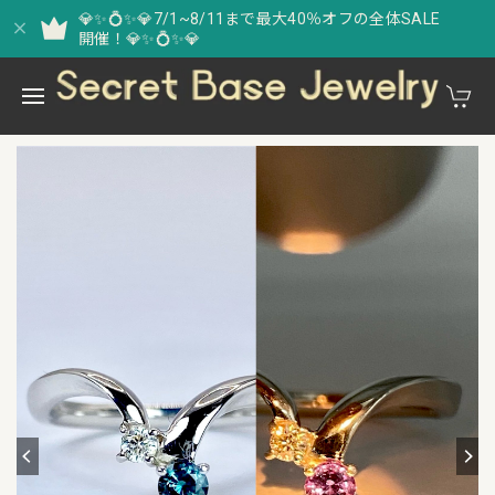
💎✨💍✨💎7/1~8/11まで最大40％オフの全体SALE
開催！💎✨💍✨💎