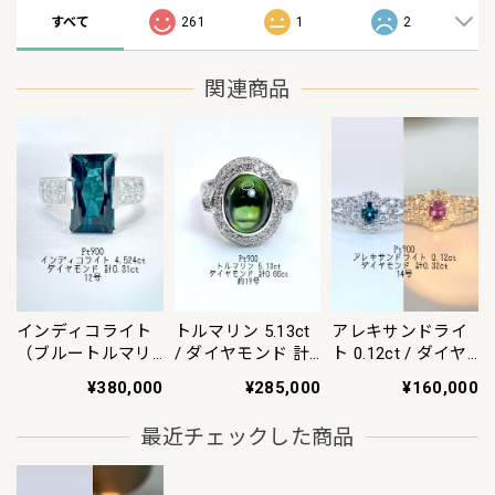
すべて
261
1
2
関連商品
インディコライト
トルマリン 5.13ct
アレキサンドライ
（ブルートルマリ
/ ダイヤモンド 計
ト 0.12ct / ダイヤ
ン）4.524ct / ダイ
0.66ct Pt900 リン
モンド 計0.32ct
¥380,000
¥285,000
¥160,000
ヤモンド 計0.31ct
グ 約19号【リフレ
Pt900 リング 14号
Pt900 リング【リ
ッシュメント(新品
【リフレッシュメ
最近チェックした商品
フレッシュメント
仕上げ・補修・洗
ント(新品仕上げ・
(新品仕上げ・補
浄等済)】【3日以
補修・洗浄等済)】
修・洗浄等済)】
内返品可（※カー
【3日以内返品可