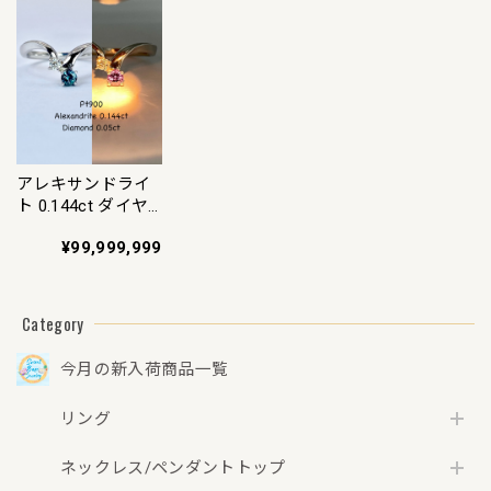
【3日以内返品可
ド/キャリア決済の
（※カード/キャリ
（※カード/キャリ
場合）】
ア決済の場合）】
ア決済の場合）】
アレキサンドライ
ト 0.144ct ダイヤ
モンド 0.05 Pt900
¥99,999,999
リング 10号【リフ
レッシュメント(新
品仕上げ・補修・
洗浄等済)】【3日
Category
以内返品可（※カ
ード/キャリア決済
今月の新入荷商品一覧
の場合）】
リング
ネックレス/ペンダントトップ