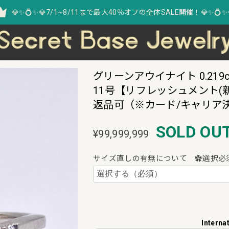
💎✨💍✨💎7/1~8/11まで最大40％オフの全体SALE開催！💎✨💍✨
グリーンアウイナイト 0.219ct 
11号【リフレッシュメント(
返品可（※カード/キャリア
SOLD OU
¥99,999,999
サイズ直しの有無について ✿選択必
Interna