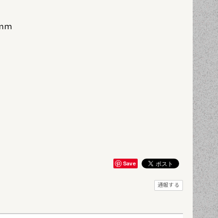
3ｍｍ
Save
通報する