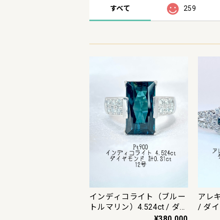
すべて
259
インディコライト（ブルー
アレキ
トルマリン）4.524ct / ダ
/ ダイ
イヤモンド 計0.31ct Pt900
Pt9
¥380,000