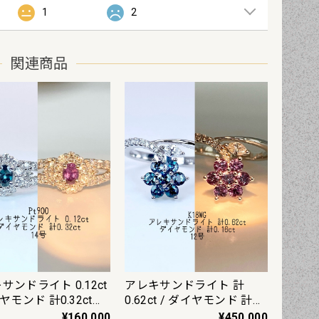
1
2
関連商品
サンドライト 0.12ct
アレキサンドライト 計
ヤモンド 計0.32ct
0.62ct / ダイヤモンド 計
00 リング 14号【リフ
0.16ct K18WG リング 12号
¥160,000
¥450,000