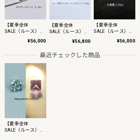
【夏季全体
【夏季全体
【夏季全体
SALE（ルース）
SALE（ルース）
SALE（ルース）
~8/11】《夜明け
~8/11】白翡翠
~8/11】バイカラ
¥56,000
¥56,000
¥56,800
前の水平線》ボル
5.69ct ルース
ートルマリン
ダーオパール
4.113ct ルース
最近チェックした商品
13.18ct ルース
【夏季全体
SALE（ルース）
~8/11】アレキサ