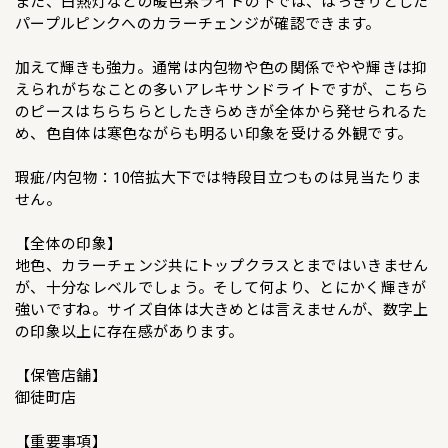
また、白熱灯などの暖色系ライトの下では、はっきりとした
パープルピンクへのカラーチェンジが確認できます。
加えて輝きも強力。通常は内包物や色の関係でやや輝きは抑
えられがちなことの多いアレキサンドライトですが、こちら
のピースはちらちらとしたきらめきが全体から発せられるた
め、色自体は寒色ながらも明るい印象を受ける外観です。
瑕疵/内包物：10倍拡大下では特段目立つものは見当たりま
せん。
【全体の印象】
地色、カラーチェンジ共にトップクラスとまではいきません
が、十分なレベルでしょう。そして何より、とにかく輝きが
強いですね。サイズ自体は大きめとは言えませんが、数字上
の印象以上に存在感があります。
【保管店舗】
御徒町店
【重要事項】