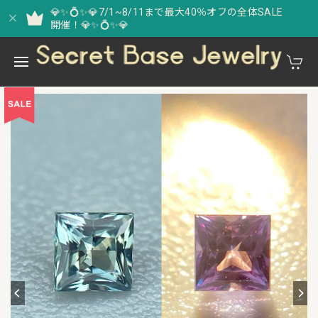
💎✨💍✨💎7/1~8/11まで最大40％オフの全体SALE
開催！💎✨💍✨💎